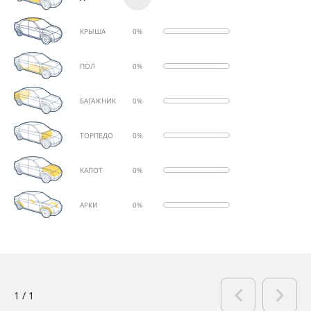
КРЫША
0%
ПОЛ
0%
БАГАЖНИК
0%
ТОРПЕДО
0%
КАПОТ
0%
АРКИ
0%
1
/
1