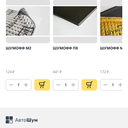
ШУМОФФ М2
ШУМОФФ П8
ШУМОФФ М4
124
441
172
₽
₽
₽